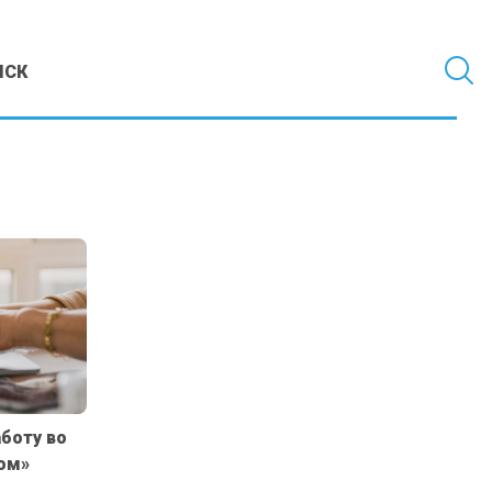
МСК
боту во
ром»