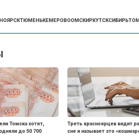
НОЯРСК
ТЮМЕНЬ
КЕМЕРОВО
ОМСК
ИРКУТСК
СИБИРЬ
ТО
Ы
ели Томска хотят,
Треть красноярцев видит ра
дняли до 50 700
сне и называет это «кошма