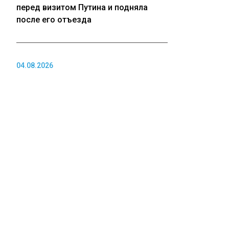
перед визитом Путина и подняла
после его отъезда
04.08.2026
Таксистов Новосибирской области
обязали переделать машины по
новому стандарту
04.08.2026
Стали известны самые дефицитные
профессии в Томской области
ПОЛИТИКА
04.08.2026