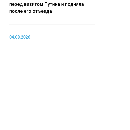
перед визитом Путина и подняла
после его отъезда
04.08.2026
Таксистов Новосибирской области
обязали переделать машины по
новому стандарту
04.08.2026
Стали известны самые дефицитные
профессии в Томской области
ПОЛИТИКА
04.08.2026