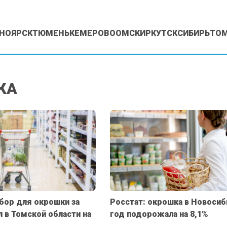
НОЯРСК
ТЮМЕНЬ
КЕМЕРОВО
ОМСК
ИРКУТСК
СИБИРЬ
ТО
КА
абор для окрошки за
Росстат: окрошка в Новосиб
 в Томской области на
год подорожала на 8,1%