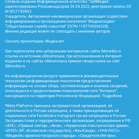
Сетевое издание Информационное агентство "СибМедиа"
зарегистрировано Роскомнадзором 26.04.2022, реестровая запись ЭЛ
№ ФС77-82853.
Учредитель: Автономная некоммерческая организация содействия
информированию и просвещению населения "Медиахолдинг
"Общественная служба новостей" (ОГРН 1187700006328).
Мнение редакции может не совпадать с мнением авторов.
Скачать презентацию:
Медиа-кит
При перепечатке или цитировании материалов сайта Sibmedia.ru
ссылка на источник обязательна, при использовании в Интернет-
изданиях и на сайтах обязательна прямая гиперссылка на сайт
Sibmedia.ru
.
На информационном ресурсе применяются рекомендательные
технологии (информационные технологии предоставления
информации на основе сбора, систематизации и анализа сведений,
относящихся к предпочтениям пользователей сети "Интернет",
находящихся на территории Российской Федерации).
Подробнее
.
*Meta Platforms признана экстремистской организацией, её
деятельность в России запрещена, а также принадлежащие ей
социальные сети Facebook и Instagram так же запрещены в России.
Экстремистские и террористические организации, запрещенные в РФ:
«АУЕ», «Правый сектор», «Азов», «Украинская повстанческая армия»,
«ИГИЛ» (ИГ, Исламское государство), «Аль-Каида», «УНА-УНСО»,
«Меджлис крымско-татарского народа», «Свидетели Иеговы»,