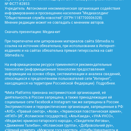
№ ФС77-82853.
Учредитель: Автономная некоммерческая организация содействия
информированию и просвещению населения "Медиахолдинг
"Общественная служба новостей" (ОГРН 1187700006328).
Мнение редакции может не совпадать с мнением авторов.
Скачать презентацию:
Медиа-кит
При перепечатке или цитировании материалов сайта Sibmedia.ru
ссылка на источник обязательна, при использовании в Интернет-
изданиях и на сайтах обязательна прямая гиперссылка на сайт
Sibmedia.ru
.
На информационном ресурсе применяются рекомендательные
технологии (информационные технологии предоставления
информации на основе сбора, систематизации и анализа сведений,
относящихся к предпочтениям пользователей сети "Интернет",
находящихся на территории Российской Федерации).
Подробнее
.
*Meta Platforms признана экстремистской организацией, её
деятельность в России запрещена, а также принадлежащие ей
социальные сети Facebook и Instagram так же запрещены в России.
Экстремистские и террористические организации, запрещенные в РФ:
«АУЕ», «Правый сектор», «Азов», «Украинская повстанческая армия»,
«ИГИЛ» (ИГ, Исламское государство), «Аль-Каида», «УНА-УНСО»,
«Меджлис крымско-татарского народа», «Свидетели Иеговы»,
«Движение Талибан», «Исламская группа», «Добровольчий рух»,
«Чёрный комитет», «Мужское государство», «Штабы Навального» и