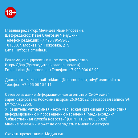
Главный редактор: Мечишев Иван Игоревич.
Шеф-редактор: Иван Олегович Чечушкин.
Телефон редакции: +7 495 795-53-05
101000, г. Москва, ул. Покровка, д. 5
E-mail:
info@sibmedia.ru
Реклама, спецпроекты и иное сотрудничество:
Игорь Дбар (Руководитель отдела продаж)
Email:
i.dbar@osnmedia.ru
Телефон: +7 909 936-02-90
Дополнительные email:
reklama@osnmedia.ru
,
adv@osnmedia.ru
Телефон: +7 495 004-56-11
Сетевое издание Информационное агентство "СибМедиа"
зарегистрировано Роскомнадзором 26.04.2022, реестровая запись ЭЛ
№ ФС77-82853.
Учредитель: Автономная некоммерческая организация содействия
информированию и просвещению населения "Медиахолдинг
"Общественная служба новостей" (ОГРН 1187700006328).
Мнение редакции может не совпадать с мнением авторов.
Скачать презентацию:
Медиа-кит