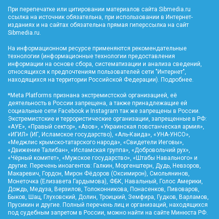
При перепечатке или цитировании материалов сайта Sibmedia.ru
ссылка на источник обязательна, при использовании в Интернет-
изданиях и на сайтах обязательна прямая гиперссылка на сайт
Sibmedia.ru
.
На информационном ресурсе применяются рекомендательные
технологии (информационные технологии предоставления
информации на основе сбора, систематизации и анализа сведений,
относящихся к предпочтениям пользователей сети "Интернет",
находящихся на территории Российской Федерации).
Подробнее
.
*Meta Platforms признана экстремистской организацией, её
деятельность в России запрещена, а также принадлежащие ей
социальные сети Facebook и Instagram так же запрещены в России.
Экстремистские и террористические организации, запрещенные в РФ:
«АУЕ», «Правый сектор», «Азов», «Украинская повстанческая армия»,
«ИГИЛ» (ИГ, Исламское государство), «Аль-Каида», «УНА-УНСО»,
«Меджлис крымско-татарского народа», «Свидетели Иеговы»,
«Движение Талибан», «Исламская группа», «Добровольчий рух»,
«Чёрный комитет», «Мужское государство», «Штабы Навального» и
другие. Перечень иноагентов: Галкин, Моргенштерн, Дудь, Невзоров,
Макаревич, Гордон, Мирон Фёдоров (Оксимирон), Смольянинов,
Монеточка (Елизавета Гардымова), ФБК, Навальный, Голос Америки,
Дождь, Медуза, Верзилов, Толоконникова, Понасенков, Пивоваров,
Быков, Шац, Глуховский, Долин, Троицкий, Земфира, Гудков, Варламов,
Прусикин и другие. Полный перечень лиц и организаций, находящихся
под судебным запретом в России, можно найти на сайте Минюста РФ.