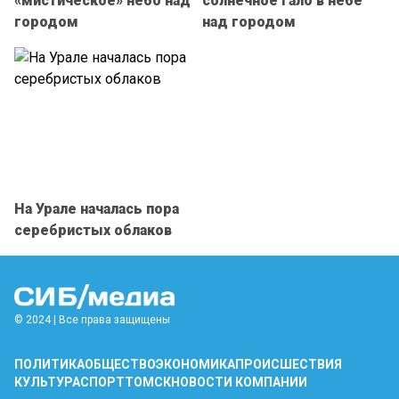
«мистическое» небо над
солнечное гало в небе
городом
над городом
На Урале началась пора
серебристых облаков
© 2024 | Все права защищены
ПОЛИТИКА
ОБЩЕСТВО
ЭКОНОМИКА
ПРОИСШЕСТВИЯ
КУЛЬТУРА
СПОРТ
ТОМСК
НОВОСТИ КОМПАНИИ