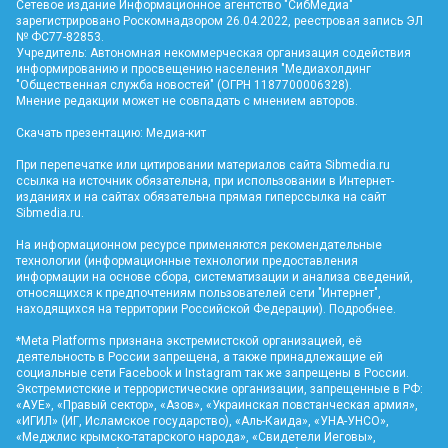
Сетевое издание Информационное агентство "СибМедиа"
зарегистрировано Роскомнадзором 26.04.2022, реестровая запись ЭЛ
№ ФС77-82853.
Учредитель: Автономная некоммерческая организация содействия
информированию и просвещению населения "Медиахолдинг
"Общественная служба новостей" (ОГРН 1187700006328).
Мнение редакции может не совпадать с мнением авторов.
Скачать презентацию:
Медиа-кит
При перепечатке или цитировании материалов сайта Sibmedia.ru
ссылка на источник обязательна, при использовании в Интернет-
изданиях и на сайтах обязательна прямая гиперссылка на сайт
Sibmedia.ru
.
На информационном ресурсе применяются рекомендательные
технологии (информационные технологии предоставления
информации на основе сбора, систематизации и анализа сведений,
относящихся к предпочтениям пользователей сети "Интернет",
находящихся на территории Российской Федерации).
Подробнее
.
*Meta Platforms признана экстремистской организацией, её
деятельность в России запрещена, а также принадлежащие ей
социальные сети Facebook и Instagram так же запрещены в России.
Экстремистские и террористические организации, запрещенные в РФ:
«АУЕ», «Правый сектор», «Азов», «Украинская повстанческая армия»,
«ИГИЛ» (ИГ, Исламское государство), «Аль-Каида», «УНА-УНСО»,
«Меджлис крымско-татарского народа», «Свидетели Иеговы»,