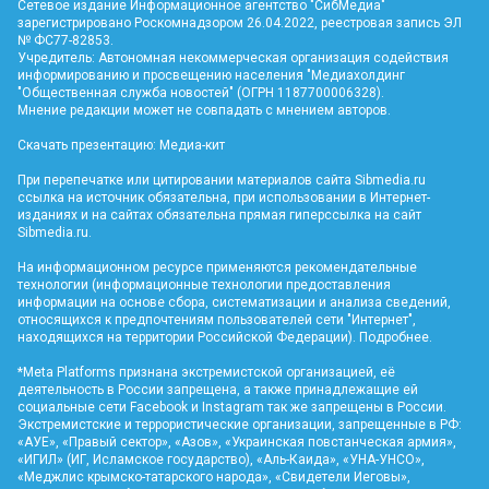
Сетевое издание Информационное агентство "СибМедиа"
зарегистрировано Роскомнадзором 26.04.2022, реестровая запись ЭЛ
№ ФС77-82853.
Учредитель: Автономная некоммерческая организация содействия
информированию и просвещению населения "Медиахолдинг
"Общественная служба новостей" (ОГРН 1187700006328).
Мнение редакции может не совпадать с мнением авторов.
Скачать презентацию:
Медиа-кит
При перепечатке или цитировании материалов сайта Sibmedia.ru
ссылка на источник обязательна, при использовании в Интернет-
изданиях и на сайтах обязательна прямая гиперссылка на сайт
Sibmedia.ru
.
На информационном ресурсе применяются рекомендательные
технологии (информационные технологии предоставления
информации на основе сбора, систематизации и анализа сведений,
относящихся к предпочтениям пользователей сети "Интернет",
находящихся на территории Российской Федерации).
Подробнее
.
*Meta Platforms признана экстремистской организацией, её
деятельность в России запрещена, а также принадлежащие ей
социальные сети Facebook и Instagram так же запрещены в России.
Экстремистские и террористические организации, запрещенные в РФ:
«АУЕ», «Правый сектор», «Азов», «Украинская повстанческая армия»,
«ИГИЛ» (ИГ, Исламское государство), «Аль-Каида», «УНА-УНСО»,
«Меджлис крымско-татарского народа», «Свидетели Иеговы»,