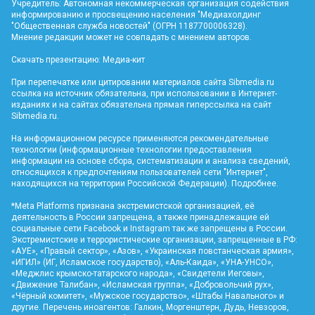
Учредитель: Автономная некоммерческая организация содействия
информированию и просвещению населения "Медиахолдинг
"Общественная служба новостей" (ОГРН 1187700006328).
Мнение редакции может не совпадать с мнением авторов.
Скачать презентацию:
Медиа-кит
При перепечатке или цитировании материалов сайта Sibmedia.ru
ссылка на источник обязательна, при использовании в Интернет-
изданиях и на сайтах обязательна прямая гиперссылка на сайт
Sibmedia.ru
.
На информационном ресурсе применяются рекомендательные
технологии (информационные технологии предоставления
информации на основе сбора, систематизации и анализа сведений,
относящихся к предпочтениям пользователей сети "Интернет",
находящихся на территории Российской Федерации).
Подробнее
.
*Meta Platforms признана экстремистской организацией, её
деятельность в России запрещена, а также принадлежащие ей
социальные сети Facebook и Instagram так же запрещены в России.
Экстремистские и террористические организации, запрещенные в РФ:
«АУЕ», «Правый сектор», «Азов», «Украинская повстанческая армия»,
«ИГИЛ» (ИГ, Исламское государство), «Аль-Каида», «УНА-УНСО»,
«Меджлис крымско-татарского народа», «Свидетели Иеговы»,
«Движение Талибан», «Исламская группа», «Добровольчий рух»,
«Чёрный комитет», «Мужское государство», «Штабы Навального» и
другие. Перечень иноагентов: Галкин, Моргенштерн, Дудь, Невзоров,