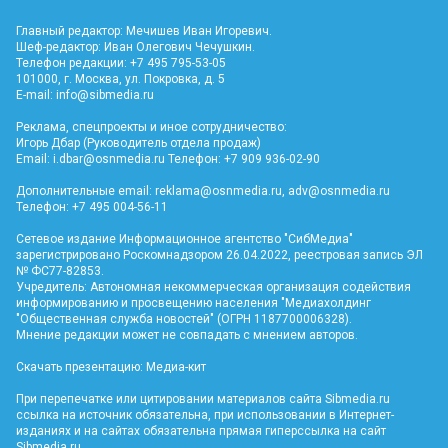
Главный редактор: Мечишев Иван Игоревич.
Шеф-редактор: Иван Олегович Чечушкин.
Телефон редакции: +7 495 795-53-05
101000, г. Москва, ул. Покровка, д. 5
E-mail:
info@sibmedia.ru
Реклама, спецпроекты и иное сотрудничество:
Игорь Дбар (Руководитель отдела продаж)
Email:
i.dbar@osnmedia.ru
Телефон: +7 909 936-02-90
Дополнительные email:
reklama@osnmedia.ru
,
adv@osnmedia.ru
Телефон: +7 495 004-56-11
Сетевое издание Информационное агентство "СибМедиа"
зарегистрировано Роскомнадзором 26.04.2022, реестровая запись ЭЛ
№ ФС77-82853.
Учредитель: Автономная некоммерческая организация содействия
информированию и просвещению населения "Медиахолдинг
"Общественная служба новостей" (ОГРН 1187700006328).
Мнение редакции может не совпадать с мнением авторов.
Скачать презентацию:
Медиа-кит
При перепечатке или цитировании материалов сайта Sibmedia.ru
ссылка на источник обязательна, при использовании в Интернет-
изданиях и на сайтах обязательна прямая гиперссылка на сайт
Sibmedia.ru
.