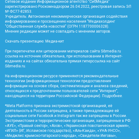
Сетевое издание Информационное агентство "СибМедиа"
зарегистрировано Роскомнадзором 26.04.2022, реестровая запись ЭЛ
№ ФС77-82853.
Учредитель: Автономная некоммерческая организация содействия
информированию и просвещению населения "Медиахолдинг
"Общественная служба новостей" (ОГРН 1187700006328).
Мнение редакции может не совпадать с мнением авторов.
Скачать презентацию:
Медиа-кит
При перепечатке или цитировании материалов сайта Sibmedia.ru
ссылка на источник обязательна, при использовании в Интернет-
изданиях и на сайтах обязательна прямая гиперссылка на сайт
Sibmedia.ru
.
На информационном ресурсе применяются рекомендательные
технологии (информационные технологии предоставления
информации на основе сбора, систематизации и анализа сведений,
относящихся к предпочтениям пользователей сети "Интернет",
находящихся на территории Российской Федерации).
Подробнее
.
*Meta Platforms признана экстремистской организацией, её
деятельность в России запрещена, а также принадлежащие ей
социальные сети Facebook и Instagram так же запрещены в России.
Экстремистские и террористические организации, запрещенные в РФ:
«АУЕ», «Правый сектор», «Азов», «Украинская повстанческая армия»,
«ИГИЛ» (ИГ, Исламское государство), «Аль-Каида», «УНА-УНСО»,
«Меджлис крымско-татарского народа», «Свидетели Иеговы»,