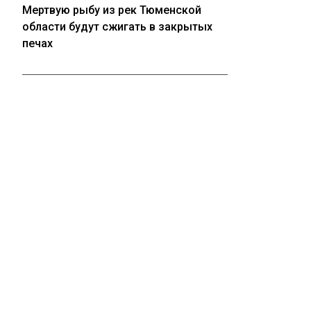
Мертвую рыбу из рек Тюменской
области будут сжигать в закрытых
печах
05.08.2026
Крупные торговые центры в
Кузбассе не могут найти покупателей
05.08.2026
ГУФСИН прокомментировал «побег»
девяти заключенных под
Новосибирском
ПОЛИТИКА