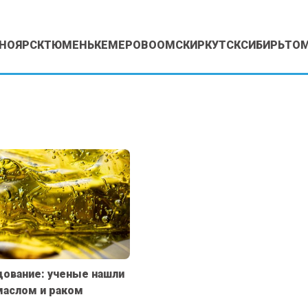
НОЯРСК
ТЮМЕНЬ
КЕМЕРОВО
ОМСК
ИРКУТСК
СИБИРЬ
ТО
ование: ученые нашли
маслом и раком