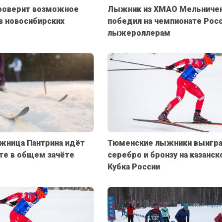
проверит возможное
Лыжник из ХМАО Мельниче
в новосибирских
победил на чемпионате Росс
лыжероллерам
жница Пантрина идёт
Тюменские лыжники выигр
те в общем зачёте
серебро и бронзу на казанск
Кубка России