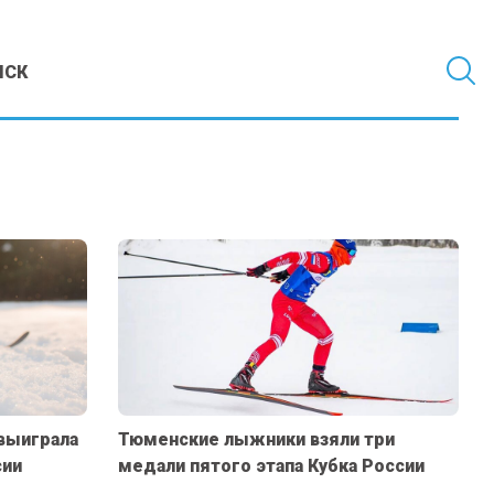
МСК
выиграла
Тюменские лыжники взяли три
сии
медали пятого этапа Кубка России