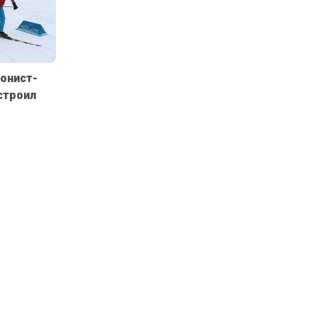
лонист-
строил