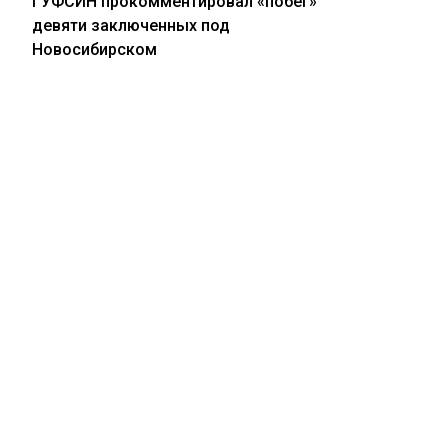
ГУФСИН прокомментировал «побег»
девяти заключенных под
Новосибирском
04.08.2026
СК проверит расследование убийства
подростка в Кузбассе после жалобы
матери
04.08.2026
АЗС в Красноярске снизила цены
ПОЛИТИКА
перед визитом Путина и подняла
после его отъезда
© 2024 | Все права защищены
Главный редак
Шеф-редактор
Телефон редак