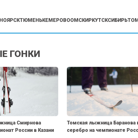
НОЯРСК
ТЮМЕНЬ
КЕМЕРОВО
ОМСК
ИРКУТСК
СИБИРЬ
ТО
Е ГОНКИ
жница Смирнова
Томская лыжница Баранова 
ионат России в Казани
серебро на чемпионате Рос