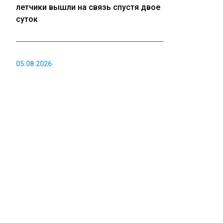
летчики вышли на связь спустя двое
суток
05.08.2026
Мертвую рыбу из рек Тюменской
области будут сжигать в закрытых
печах
05.08.2026
Крупные торговые центры в
Кузбассе не могут найти покупателей
ПОЛИТИКА
05.08.2026