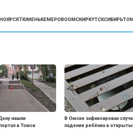
НОЯРСК
ТЮМЕНЬ
КЕМЕРОВО
ОМСК
ИРКУТСК
СИБИРЬ
ТО
Дону нашли
В Омске зафиксирован случа
портал в Томск
падения ребёнка в открыты