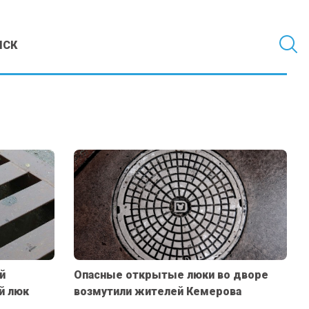
МСК
й
Опасные открытые люки во дворе
й люк
возмутили жителей Кемерова