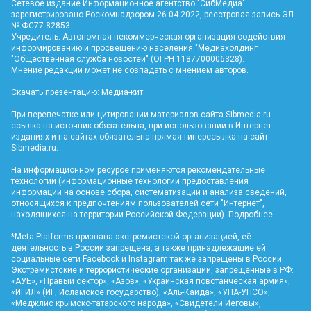
Сетевое издание Информационное агентство "СибМедиа"
зарегистрировано Роскомнадзором 26.04.2022, реестровая запись ЭЛ
№ ФС77-82853.
Учредитель: Автономная некоммерческая организация содействия
информированию и просвещению населения "Медиахолдинг
"Общественная служба новостей" (ОГРН 1187700006328).
Мнение редакции может не совпадать с мнением авторов.
Скачать презентацию:
Медиа-кит
При перепечатке или цитировании материалов сайта Sibmedia.ru
ссылка на источник обязательна, при использовании в Интернет-
изданиях и на сайтах обязательна прямая гиперссылка на сайт
Sibmedia.ru
.
На информационном ресурсе применяются рекомендательные
технологии (информационные технологии предоставления
информации на основе сбора, систематизации и анализа сведений,
относящихся к предпочтениям пользователей сети "Интернет",
находящихся на территории Российской Федерации).
Подробнее
.
*Meta Platforms признана экстремистской организацией, её
деятельность в России запрещена, а также принадлежащие ей
социальные сети Facebook и Instagram так же запрещены в России.
Экстремистские и террористические организации, запрещенные в РФ:
«АУЕ», «Правый сектор», «Азов», «Украинская повстанческая армия»,
«ИГИЛ» (ИГ, Исламское государство), «Аль-Каида», «УНА-УНСО»,
«Меджлис крымско-татарского народа», «Свидетели Иеговы»,