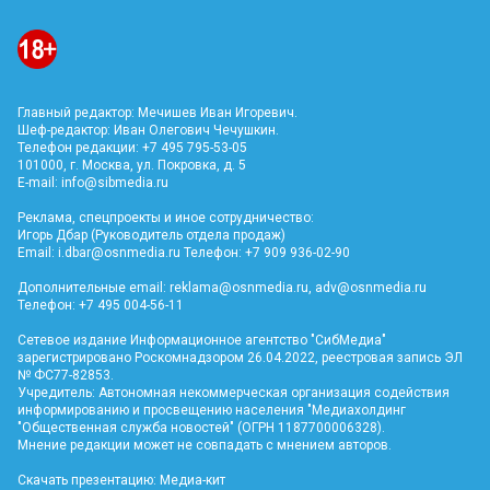
Главный редактор: Мечишев Иван Игоревич.
Шеф-редактор: Иван Олегович Чечушкин.
Телефон редакции: +7 495 795-53-05
101000, г. Москва, ул. Покровка, д. 5
E-mail:
info@sibmedia.ru
Реклама, спецпроекты и иное сотрудничество:
Игорь Дбар (Руководитель отдела продаж)
Email:
i.dbar@osnmedia.ru
Телефон: +7 909 936-02-90
Дополнительные email:
reklama@osnmedia.ru
,
adv@osnmedia.ru
Телефон: +7 495 004-56-11
Сетевое издание Информационное агентство "СибМедиа"
зарегистрировано Роскомнадзором 26.04.2022, реестровая запись ЭЛ
№ ФС77-82853.
Учредитель: Автономная некоммерческая организация содействия
информированию и просвещению населения "Медиахолдинг
"Общественная служба новостей" (ОГРН 1187700006328).
Мнение редакции может не совпадать с мнением авторов.
Скачать презентацию:
Медиа-кит