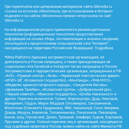
При перепечатке или цитировании материалов сайта Sibmedia.ru
ссылка на источник обязательна, при использовании в Интернет-
изданиях и на сайтах обязательна прямая гиперссылка на сайт
Sibmedia.ru
.
На информационном ресурсе применяются рекомендательные
технологии (информационные технологии предоставления
информации на основе сбора, систематизации и анализа сведений,
относящихся к предпочтениям пользователей сети "Интернет",
находящихся на территории Российской Федерации).
Подробнее
.
*Meta Platforms признана экстремистской организацией, её
деятельность в России запрещена, а также принадлежащие ей
социальные сети Facebook и Instagram так же запрещены в России.
Экстремистские и террористические организации, запрещенные в РФ:
«АУЕ», «Правый сектор», «Азов», «Украинская повстанческая армия»,
«ИГИЛ» (ИГ, Исламское государство), «Аль-Каида», «УНА-УНСО»,
«Меджлис крымско-татарского народа», «Свидетели Иеговы»,
«Движение Талибан», «Исламская группа», «Добровольчий рух»,
«Чёрный комитет», «Мужское государство», «Штабы Навального» и
другие. Перечень иноагентов: Галкин, Моргенштерн, Дудь, Невзоров,
Макаревич, Гордон, Мирон Фёдоров (Оксимирон), Смольянинов,
Монеточка (Елизавета Гардымова), ФБК, Навальный, Голос Америки,
Дождь, Медуза, Верзилов, Толоконникова, Понасенков, Пивоваров,
Быков, Шац, Глуховский, Долин, Троицкий, Земфира, Гудков, Варламов,
Прусикин и другие. Полный перечень лиц и организаций, находящихся
под судебным запретом в России, можно найти на сайте Минюста РФ.