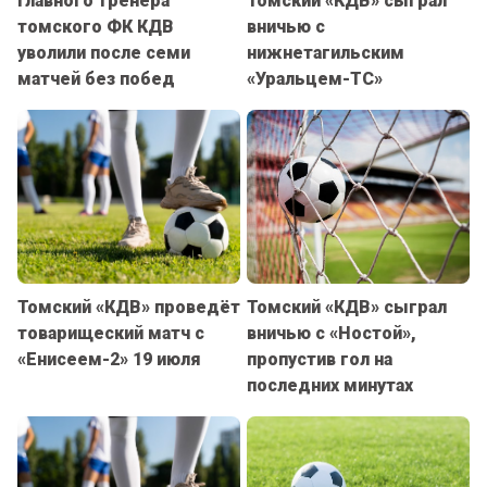
Главного тренера
Томский «КДВ» сыграл
томского ФК КДВ
вничью с
уволили после семи
нижнетагильским
матчей без побед
«Уральцем-ТС»
Томский «КДВ» проведёт
Томский «КДВ» сыграл
товарищеский матч с
вничью с «Ностой»,
«Енисеем-2» 19 июля
пропустив гол на
последних минутах