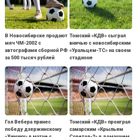
В Новосибирске продают
Томский «КДВ» сыграл
мяч ЧМ-2002 с
вничью с новосибирским
автографами сборной РФ
«Уральцем-ТС» на своем
за 500 тысяч рублей
стадионе
Гол Вебера принес
Томский «КДВ» проиграл
победу дзержинскому
самарским «Крыльям
«Химику» в матче с
Советов-2» в домашнем