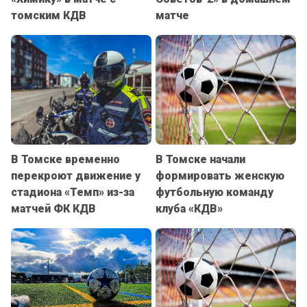
томским КДВ
матче
В Томске временно
В Томске начали
перекроют движение у
формировать женскую
стадиона «Темп» из-за
футбольную команду
матчей ФК КДВ
клуба «КДВ»