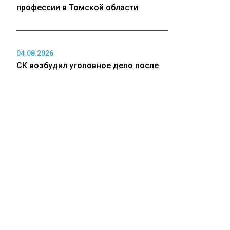
профессии в Томской области
04.08.2026
СК возбудил уголовное дело после
пропажи самолета Cessna 182 в
Иркутской области
03.08.2026
Сергей жив, а жена и дочь погибли:
друг Усольцевых сделал
шокирующее заявление
ПОЛИТИКА
03.08.2026