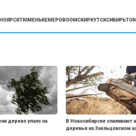
НОЯРСК
ТЮМЕНЬ
КЕМЕРОВО
ОМСК
ИРКУТСК
СИБИРЬ
ТО
ни дерево упало на
В Новосибирске спиливают 
деревья на Заельцовском 