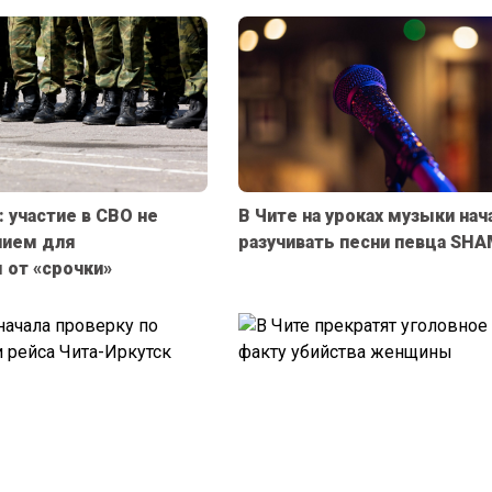
 участие в СВО не
В Чите на уроках музыки нач
нием для
разучивать песни певца SH
 от «срочки»