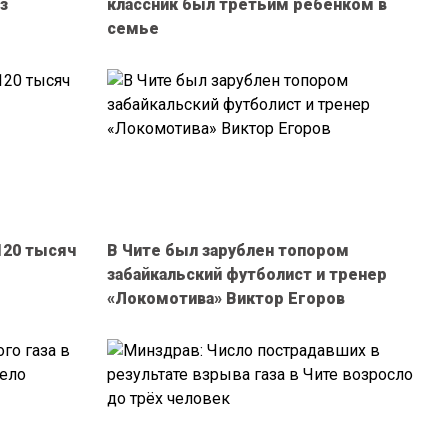
з
классник был третьим ребенком в
семье
120 тысяч
В Чите был зарублен топором
забайкальский футболист и тренер
«Локомотива» Виктор Егоров