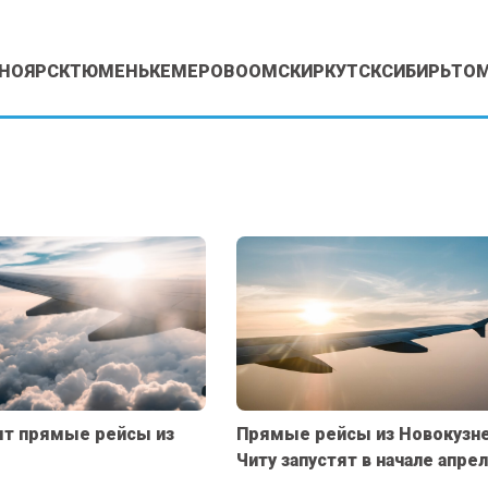
НОЯРСК
ТЮМЕНЬ
КЕМЕРОВО
ОМСК
ИРКУТСК
СИБИРЬ
ТО
тят прямые рейсы из
Прямые рейсы из Новокузне
Читу запустят в начале апре