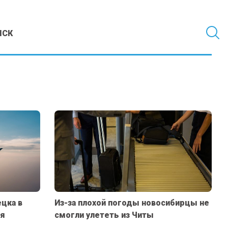
МСК
цка в
Из-за плохой погоды новосибирцы не
ля
смогли улететь из Читы