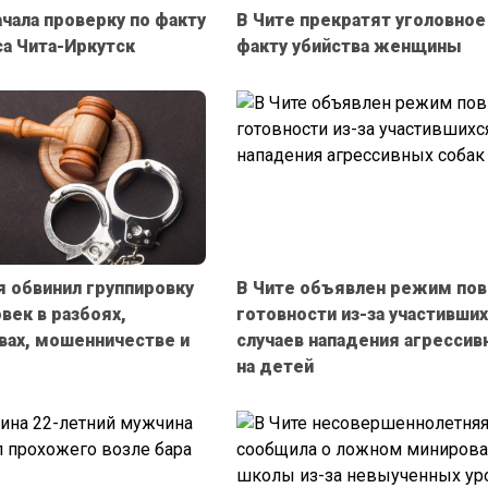
ачала проверку по факту
В Чите прекратят уголовное
а Чита-Иркутск
факту убийства женщины
я обвинил группировку
В Чите объявлен режим по
век в разбоях,
готовности из-за участивши
ах, мошенничестве и
случаев нападения агрессив
на детей