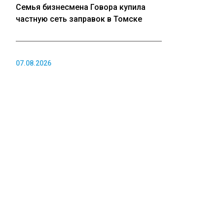
Семья бизнесмена Говора купила
частную сеть заправок в Томске
07.08.2026
Стало известно, как школьник убил
одноклассницу в 2013 году и избежал
наказания
07.08.2026
В Новосибирской области сильнее
всего выросли зарплаты у аграриев и
строителей
ПОЛИТИКА