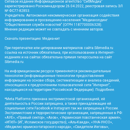
Сетевое издание Информационное агентство "СибМедиа"
зарегистрировано Роскомнадзором 26.04.2022, реестровая запись ЭЛ
№ ФС77-82853.
Учредитель: Автономная некоммерческая организация содействия
информированию и просвещению населения "Медиахолдинг
"Общественная служба новостей" (ОГРН 1187700006328).
Мнение редакции может не совпадать с мнением авторов.
Скачать презентацию:
Медиа-кит
При перепечатке или цитировании материалов сайта Sibmedia.ru
ссылка на источник обязательна, при использовании в Интернет-
изданиях и на сайтах обязательна прямая гиперссылка на сайт
Sibmedia.ru
.
На информационном ресурсе применяются рекомендательные
технологии (информационные технологии предоставления
информации на основе сбора, систематизации и анализа сведений,
относящихся к предпочтениям пользователей сети "Интернет",
находящихся на территории Российской Федерации).
Подробнее
.
*Meta Platforms признана экстремистской организацией, её
деятельность в России запрещена, а также принадлежащие ей
социальные сети Facebook и Instagram так же запрещены в России.
Экстремистские и террористические организации, запрещенные в РФ:
«АУЕ», «Правый сектор», «Азов», «Украинская повстанческая армия»,
«ИГИЛ» (ИГ, Исламское государство), «Аль-Каида», «УНА-УНСО»,
«Меджлис крымско-татарского народа», «Свидетели Иеговы»,