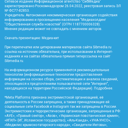
Сетевое издание Информационное агентство "СибМедиа"
зарегистрировано Роскомнадзором 26.04.2022, реестровая запись ЭЛ
№ ФС77-82853.
Учредитель: Автономная некоммерческая организация содействия
информированию и просвещению населения "Медиахолдинг
"Общественная служба новостей" (ОГРН 1187700006328).
Мнение редакции может не совпадать с мнением авторов.
Скачать презентацию:
Медиа-кит
При перепечатке или цитировании материалов сайта Sibmedia.ru
ссылка на источник обязательна, при использовании в Интернет-
изданиях и на сайтах обязательна прямая гиперссылка на сайт
Sibmedia.ru
.
На информационном ресурсе применяются рекомендательные
технологии (информационные технологии предоставления
информации на основе сбора, систематизации и анализа сведений,
относящихся к предпочтениям пользователей сети "Интернет",
находящихся на территории Российской Федерации).
Подробнее
.
*Meta Platforms признана экстремистской организацией, её
деятельность в России запрещена, а также принадлежащие ей
социальные сети Facebook и Instagram так же запрещены в России.
Экстремистские и террористические организации, запрещенные в РФ:
«АУЕ», «Правый сектор», «Азов», «Украинская повстанческая армия»,
«ИГИЛ» (ИГ, Исламское государство), «Аль-Каида», «УНА-УНСО»,
«Меджлис крымско-татарского народа», «Свидетели Иеговы»,