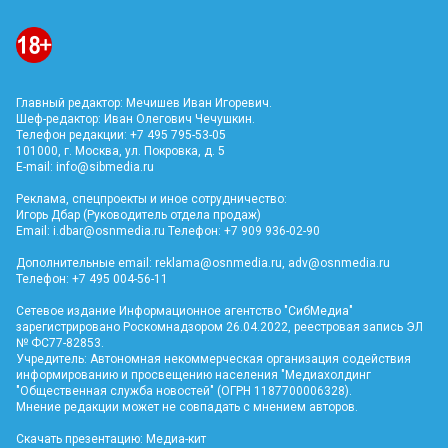
Главный редактор: Мечишев Иван Игоревич.
Шеф-редактор: Иван Олегович Чечушкин.
Телефон редакции: +7 495 795-53-05
101000, г. Москва, ул. Покровка, д. 5
E-mail:
info@sibmedia.ru
Реклама, спецпроекты и иное сотрудничество:
Игорь Дбар (Руководитель отдела продаж)
Email:
i.dbar@osnmedia.ru
Телефон: +7 909 936-02-90
Дополнительные email:
reklama@osnmedia.ru
,
adv@osnmedia.ru
Телефон: +7 495 004-56-11
Сетевое издание Информационное агентство "СибМедиа"
зарегистрировано Роскомнадзором 26.04.2022, реестровая запись ЭЛ
№ ФС77-82853.
Учредитель: Автономная некоммерческая организация содействия
информированию и просвещению населения "Медиахолдинг
"Общественная служба новостей" (ОГРН 1187700006328).
Мнение редакции может не совпадать с мнением авторов.
Скачать презентацию:
Медиа-кит