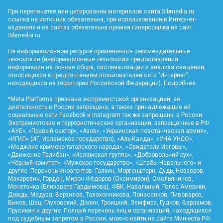
При перепечатке или цитировании материалов сайта Sibmedia.ru
ссылка на источник обязательна, при использовании в Интернет-
изданиях и на сайтах обязательна прямая гиперссылка на сайт
Sibmedia.ru
.
На информационном ресурсе применяются рекомендательные
технологии (информационные технологии предоставления
информации на основе сбора, систематизации и анализа сведений,
относящихся к предпочтениям пользователей сети "Интернет",
находящихся на территории Российской Федерации).
Подробнее
.
*Meta Platforms признана экстремистской организацией, её
деятельность в России запрещена, а также принадлежащие ей
социальные сети Facebook и Instagram так же запрещены в России.
Экстремистские и террористические организации, запрещенные в РФ:
«АУЕ», «Правый сектор», «Азов», «Украинская повстанческая армия»,
«ИГИЛ» (ИГ, Исламское государство), «Аль-Каида», «УНА-УНСО»,
«Меджлис крымско-татарского народа», «Свидетели Иеговы»,
«Движение Талибан», «Исламская группа», «Добровольчий рух»,
«Чёрный комитет», «Мужское государство», «Штабы Навального» и
другие. Перечень иноагентов: Галкин, Моргенштерн, Дудь, Невзоров,
Макаревич, Гордон, Мирон Фёдоров (Оксимирон), Смольянинов,
Монеточка (Елизавета Гардымова), ФБК, Навальный, Голос Америки,
Дождь, Медуза, Верзилов, Толоконникова, Понасенков, Пивоваров,
Быков, Шац, Глуховский, Долин, Троицкий, Земфира, Гудков, Варламов,
Прусикин и другие. Полный перечень лиц и организаций, находящихся
под судебным запретом в России, можно найти на сайте Минюста РФ.