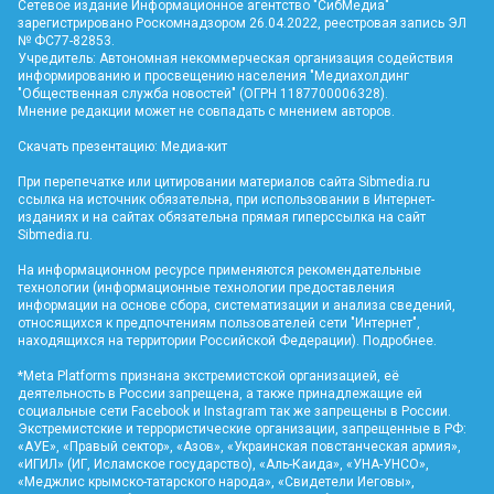
Сетевое издание Информационное агентство "СибМедиа"
зарегистрировано Роскомнадзором 26.04.2022, реестровая запись ЭЛ
№ ФС77-82853.
Учредитель: Автономная некоммерческая организация содействия
информированию и просвещению населения "Медиахолдинг
"Общественная служба новостей" (ОГРН 1187700006328).
Мнение редакции может не совпадать с мнением авторов.
Скачать презентацию:
Медиа-кит
При перепечатке или цитировании материалов сайта Sibmedia.ru
ссылка на источник обязательна, при использовании в Интернет-
изданиях и на сайтах обязательна прямая гиперссылка на сайт
Sibmedia.ru
.
На информационном ресурсе применяются рекомендательные
технологии (информационные технологии предоставления
информации на основе сбора, систематизации и анализа сведений,
относящихся к предпочтениям пользователей сети "Интернет",
находящихся на территории Российской Федерации).
Подробнее
.
*Meta Platforms признана экстремистской организацией, её
деятельность в России запрещена, а также принадлежащие ей
социальные сети Facebook и Instagram так же запрещены в России.
Экстремистские и террористические организации, запрещенные в РФ:
«АУЕ», «Правый сектор», «Азов», «Украинская повстанческая армия»,
«ИГИЛ» (ИГ, Исламское государство), «Аль-Каида», «УНА-УНСО»,
«Меджлис крымско-татарского народа», «Свидетели Иеговы»,