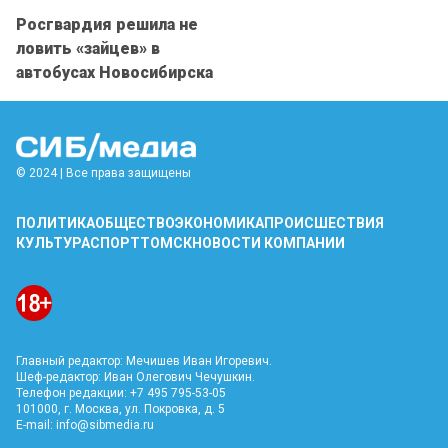
Росгвардия решила не
ловить «зайцев» в
автобусах Новосибирска
© 2024 | Все права защищены
ПОЛИТИКА
ОБЩЕСТВО
ЭКОНОМИКА
ПРОИСШЕСТВИЯ
КУЛЬТУРА
СПОРТ
ТОМСК
НОВОСТИ КОМПАНИИ
Главный редактор: Мечишев Иван Игоревич.
Шеф-редактор: Иван Олегович Чечушкин.
Телефон редакции: +7 495 795-53-05
101000, г. Москва, ул. Покровка, д. 5
E-mail:
info@sibmedia.ru