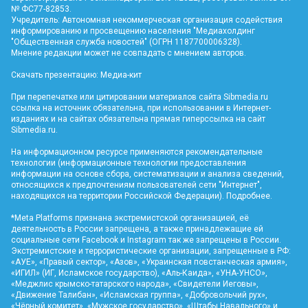
№ ФС77-82853.
Учредитель: Автономная некоммерческая организация содействия
информированию и просвещению населения "Медиахолдинг
"Общественная служба новостей" (ОГРН 1187700006328).
Мнение редакции может не совпадать с мнением авторов.
Скачать презентацию:
Медиа-кит
При перепечатке или цитировании материалов сайта Sibmedia.ru
ссылка на источник обязательна, при использовании в Интернет-
изданиях и на сайтах обязательна прямая гиперссылка на сайт
Sibmedia.ru
.
На информационном ресурсе применяются рекомендательные
технологии (информационные технологии предоставления
информации на основе сбора, систематизации и анализа сведений,
относящихся к предпочтениям пользователей сети "Интернет",
находящихся на территории Российской Федерации).
Подробнее
.
*Meta Platforms признана экстремистской организацией, её
деятельность в России запрещена, а также принадлежащие ей
социальные сети Facebook и Instagram так же запрещены в России.
Экстремистские и террористические организации, запрещенные в РФ:
«АУЕ», «Правый сектор», «Азов», «Украинская повстанческая армия»,
«ИГИЛ» (ИГ, Исламское государство), «Аль-Каида», «УНА-УНСО»,
«Меджлис крымско-татарского народа», «Свидетели Иеговы»,
«Движение Талибан», «Исламская группа», «Добровольчий рух»,
«Чёрный комитет», «Мужское государство», «Штабы Навального» и