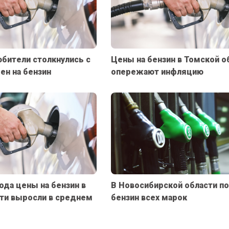
бители столкнулись с
Цены на бензин в Томской о
н на бензин
опережают инфляцию
года цены на бензин в
В Новосибирской области п
ти выросли в среднем
бензин всех марок