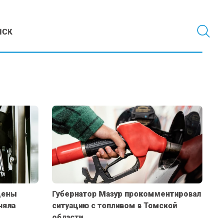
МСК
цены
Губернатор Мазур прокомментировал
няла
ситуацию с топливом в Томской
области