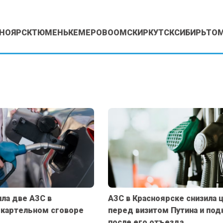
НОЯРСК
ТЮМЕНЬ
КЕМЕРОВО
ОМСК
ИРКУТСК
СИБИРЬ
ТО
ла две АЗС в
АЗС в Красноярске снизила 
 картельном сговоре
перед визитом Путина и под
после его отъезда