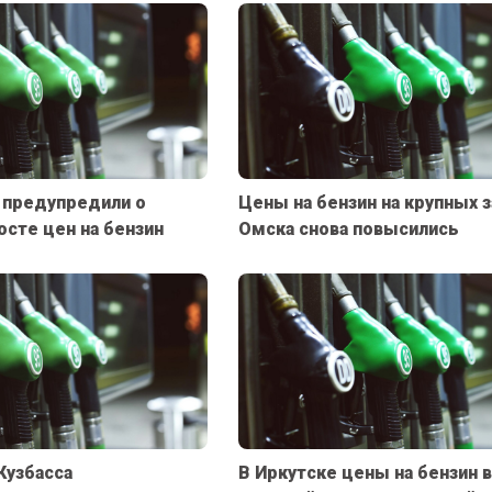
 предупредили о
Цены на бензин на крупных з
сте цен на бензин
Омска снова повысились
Кузбасса
В Иркутске цены на бензин 