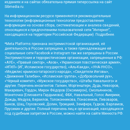
изданиях и на сайтах обязательна прямая гиперссылка на сайт
Sibmedia.ru
.
На информационном ресурсе применяются рекомендательные
технологии (информационные технологии предоставления
информации на основе сбора, систематизации и анализа сведений,
относящихся к предпочтениям пользователей сети "Интернет",
находящихся на территории Российской Федерации).
Подробнее
.
*Meta Platforms признана экстремистской организацией, её
деятельность в России запрещена, а также принадлежащие ей
социальные сети Facebook и Instagram так же запрещены в России.
Экстремистские и террористические организации, запрещенные в РФ:
«АУЕ», «Правый сектор», «Азов», «Украинская повстанческая армия»,
«ИГИЛ» (ИГ, Исламское государство), «Аль-Каида», «УНА-УНСО»,
«Меджлис крымско-татарского народа», «Свидетели Иеговы»,
«Движение Талибан», «Исламская группа», «Добровольчий рух»,
«Чёрный комитет», «Мужское государство», «Штабы Навального» и
другие. Перечень иноагентов: Галкин, Моргенштерн, Дудь, Невзоров,
Макаревич, Гордон, Мирон Фёдоров (Оксимирон), Смольянинов,
Монеточка (Елизавета Гардымова), ФБК, Навальный, Голос Америки,
Дождь, Медуза, Верзилов, Толоконникова, Понасенков, Пивоваров,
Быков, Шац, Глуховский, Долин, Троицкий, Земфира, Гудков, Варламов,
Прусикин и другие. Полный перечень лиц и организаций, находящихся
под судебным запретом в России, можно найти на сайте Минюста РФ.