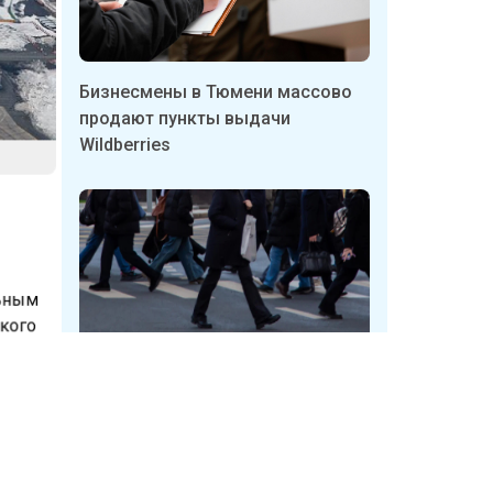
Бизнесмены в Тюмени массово
продают пункты выдачи
Wildberries
льным
ского
,
Неизвестные в Кузбассе
ия
срывают таблички с указателями
укрытий