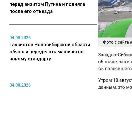
перед визитом Путина и подняла
после его отъезда
04.08.2026
Фото с сайта w
Таксистов Новосибирской области
обязали переделать машины по
Западно-Сибирс
новому стандарту
обстоятельств п
выполнявшего р
Утром 18 авгус
04.08.2026
данным, это мо
Стали известны самые дефицитные
оборудования. 
профессии в Томской области
сообщили в Зап
На борту наход
специалисты на
04.08.2026
воздушного суд