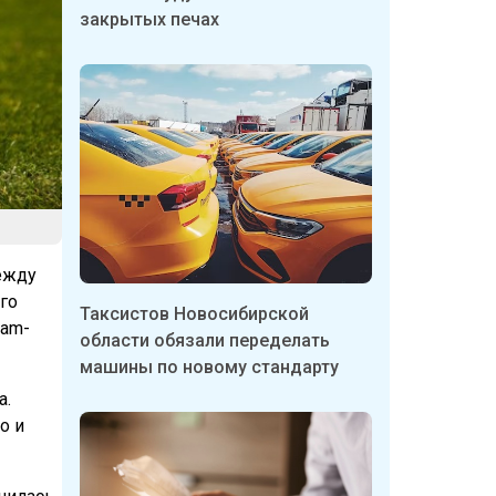
закрытых печах
ежду
го
Таксистов Новосибирской
ram-
области обязали переделать
машины по новому стандарту
а.
о и