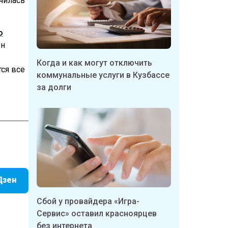
нчилась
о
Он
Когда и как могут отключить
ся все
коммунальные услуги в Кузбассе
за долги
Дзен
Сбой у провайдера «Игра-
Сервис» оставил красноярцев
без интернета