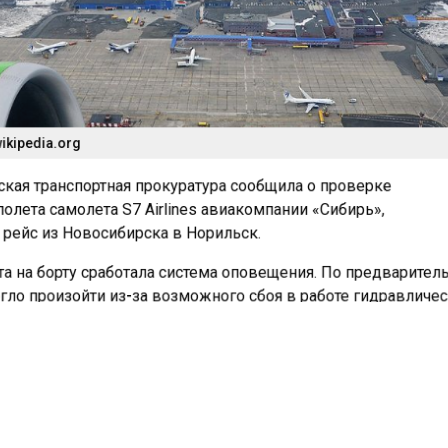
ikipedia.org
кая транспортная прокуратура сообщила о проверке
олета самолета S7 Airlines авиакомпании «Сибирь»,
ейс из Новосибирска в Норильск.
та на борту сработала система оповещения. По предварите
гло произойти из-за возможного сбоя в работе гидравличе
Экипаж продолжил полет и выполнил посадку в Норильске
адно-Сибирской транспортной прокуратуре.
ились 152 пассажира, среди них 14 детей. После приземлен
чали технический осмотр для оценки состояния систем
на.