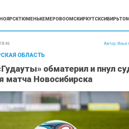
НОЯРСК
ТЮМЕНЬ
КЕМЕРОВО
ОМСК
ИРКУТСК
СИБИРЬ
ТО
18:46
Автор:
Илья 
СКАЯ ОБЛАСТЬ
«Гудауты» обматерил и пнул с
я матча Новосибирска