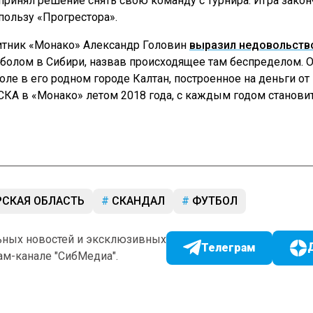
 принял решение снять свою команду с турнира. Игра зако
 пользу «Прогрестора».
итник «Монако» Александр Головин
выразил недовольств
тболом в Сибири, назвав происходящее там беспределом. 
поле в его родном городе Калтан, построенное на деньги от
СКА в «Монако» летом 2018 года, с каждым годом становит
СКАЯ ОБЛАСТЬ
СКАНДАЛ
ФУТБОЛ
ьных новостей и эксклюзивных
Телеграм
ам-канале "СибМедиа".