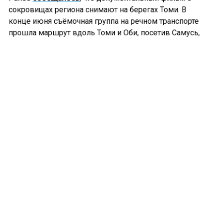
сокровищах региона снимают на берегах Томи. В
конце июня съёмочная группа на речном транспорте
прошла маршрут вдоль Томи и Оби, посетив Самусь,
Моряковку, Нагорный Иштан, Кайбасово, Козюлино и
Кривошеино. В каждом посёлке операторы
фиксировали не просто пейзажи, а живые истории
последних хранителей местных традиций.
Больше актуальных новостей и эксклюзивных видео
в Телеграм-канале "СибМедиа".
Телеграм
Дзен