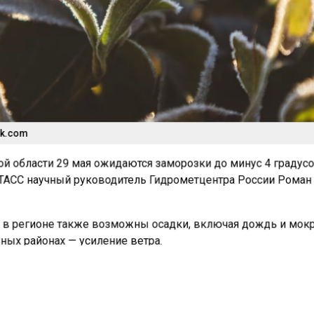
ik.com
й области 29 мая ожидаются заморозки до минус 4 градусо
АСС научный руководитель Гидрометцентра России Роман
о в регионе также возможны осадки, включая дождь и мо
ьных районах — усиление ветра.
оролога, в ближайшие дни резкое похолодание накроет и 
. В Алтайском крае прогнозируются заморозки до -2 градус
и — до -3. В Республике Алтай, Кемеровской области, цент