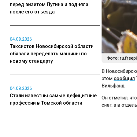
перед визитом Путина и подняла
после его отъезда
04.08.2026
Таксистов Новосибирской области
обязали переделать машины по
Фото: ru.freep
новому стандарту
В Новосибирско
этом
сообщил
Т
Вильфанд.
04.08.2026
Стали известны самые дефицитные
Он отметил, чт
профессии в Томской области
снег, а в отдел
По словам мете
регионы Сибири
04.08.2026
Томской област