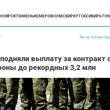
НОЯРСК
ТЮМЕНЬ
КЕМЕРОВО
ОМСК
ИРКУТСК
СИБИРЬ
ТО
7
Автор:
Ксения Ев
подняли выплату за контракт 
оны до рекордных 3,2 млн