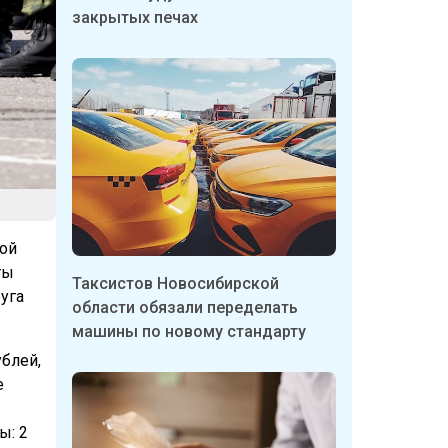
закрытых печах
ой
ты
Таксистов Новосибирской
уга
области обязали переделать
машины по новому стандарту
блей,
е
ы: 2