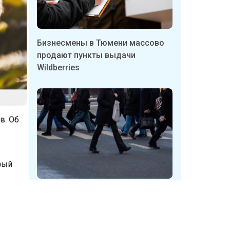
Бизнесмены в Тюмени массово
продают пункты выдачи
Wildberries
в. Об
крый
Неизвестные в Кузбассе
другие
срывают таблички с указателями
ов, в
укрытий
ральной