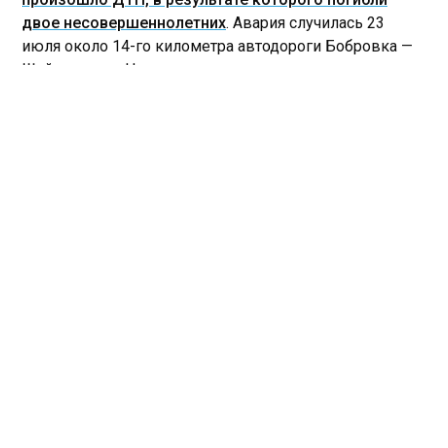
произошло ДТП, в результате которого погибли
двое несовершеннолетних
. Авария случилась 23
июля около 14-го километра автодороги Бобровка —
Шайдурово — Чингис.
ДТП
НОВОСИБИРСКАЯ ОБЛАСТЬ
Больше актуальных новостей и эксклюзивных видео
в Телеграм-канале "СибМедиа".
Телеграм
Дзен
Новости СМИ2