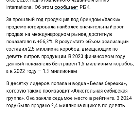
International. Об этом
сообщает
РБК.
За прошлый год продукция под брендом «Хаски»
продемонстрировала наиболее значительный рост
продаж на международном рынке, достигнув
показателя в +56,3%. В результате объем реализации
составил 2,5 миллиона коробов, вмещающих по
девять литров продукции. В 2023 финансовом году
данный показатель был равен 1,6 миллионам коробов,
а в 2022 году — 1,3 миллионам.
В десятку лидеров попала и водка «Белая березка»,
которую также производит «Алкогольная сибирская
группа». Она заняла седьмое место в рейтинге. В 2024
году было продано 2,4 миллиона ящиков по девять
литров этого напитка.
Ранее СибМедиа
сообщало
, что в Омск приедет
знаменитый телеведущий Андрей Малахов.