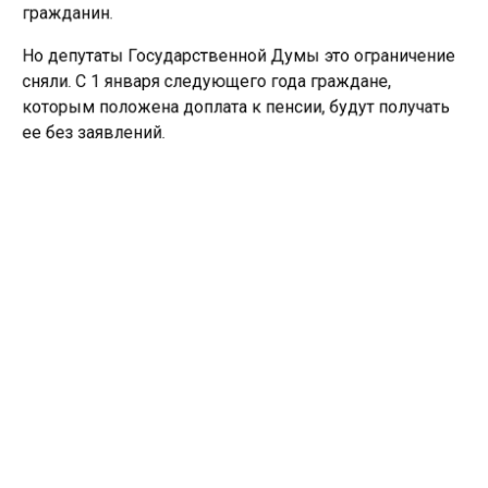
гражданин.
Но депутаты Государственной Думы это ограничение
сняли. С 1 января следующего года граждане,
которым положена доплата к пенсии, будут получать
ее без заявлений.
Кроме того, с 1 августа прибавку к пенсии обещают
бывшим сотрудникам предприятий угольной
промышленности и членам летных экипажей.
Ранее «СибМедиа»
сообщало
, что Тюменская область
вошла в десятку регионов с самыми щедрыми
пенсиями.
ВЛАСТЬ
ПЕНСИЯ