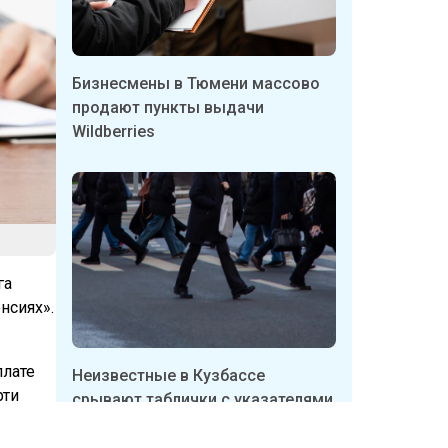
Бизнесмены в Тюмени массово
продают пункты выдачи
Wildberries
га
нсиях».
плате
Неизвестные в Кузбассе
рти
срывают таблички с указателями
укрытий