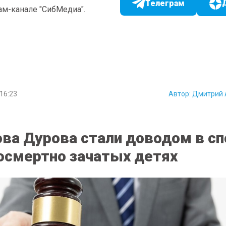
Телеграм
ам-канале "СибМедиа".
16:23
Автор:
Дмитрий 
ова Дурова стали доводом в сп
посмертно зачатых детях