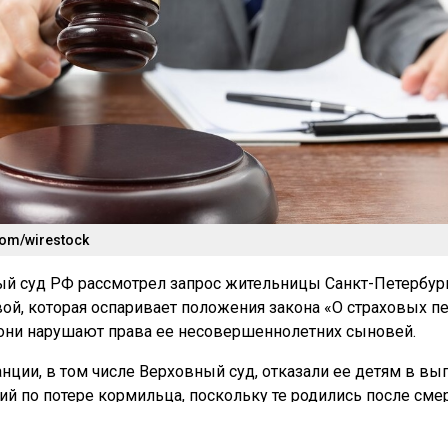
com/wirestock
й суд РФ рассмотрел запрос жительницы Санкт-Петербур
й, которая оспаривает положения закона «О страховых пе
они нарушают права ее несовершеннолетних сыновей.
нции, в том числе Верховный суд, отказали ее детям в вы
ий по потере кормильца, поскольку те родились после сме
ли стать его иждивенцами,
передает
РБК.