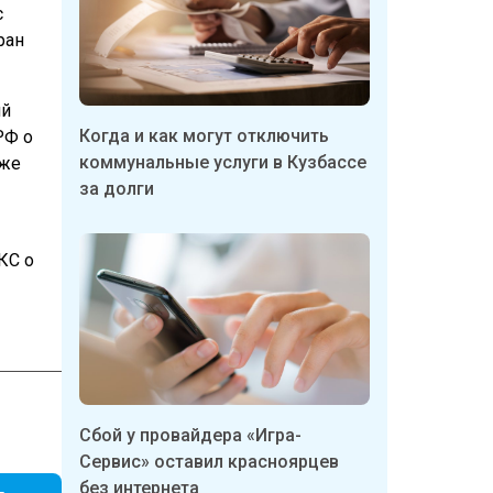
с
ран
ий
Когда и как могут отключить
РФ о
коммунальные услуги в Кузбассе
кже
за долги
КС о
Сбой у провайдера «Игра-
Сервис» оставил красноярцев
без интернета