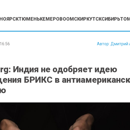
НОЯРСК
ТЮМЕНЬ
КЕМЕРОВО
ОМСК
ИРКУТСК
СИБИРЬ
ТО
16:56
Автор:
Дмитрий 
rg: Индия не одобряет идею
ения БРИКС в антиамериканс
ию