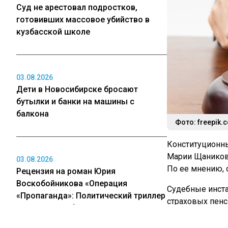
Суд не арестовал подростков,
готовивших массовое убийство в
кузбасской школе
03.08.2026
Дети в Новосибирске бросают
бутылки и банки на машины с
балкона
Фото: freepik.
Конституционны
Марии Щаниково
03.08.2026
По ее мнению, 
Рецензия на роман Юрия
Воскобойникова «Операция
Судебные инста
«Пропаганда»: Политический триллер
страховых пенс
на грани метафизики
отца и не успе