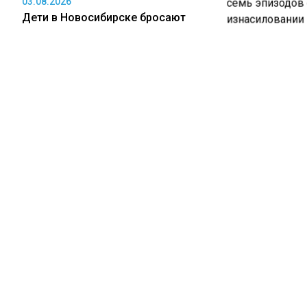
03.08.2026
семь эпизодов 
Дети в Новосибирске бросают
изнасиловании м
бутылки и банки на машины с
19 годам колон
балкона
Известно, что д
вынесен в март
заседаний суда.
03.08.2026
Сторона защиты
Рецензия на роман Юрия
вынесенным пр
Воскобойникова «Операция
настаивать на 
«Пропаганда»: Политический триллер
подсудимого. А
на грани метафизики
на решение суд
В начале апрел
об аресте 20-л
03.08.2026
МЧС, признавше
Когда и как могут отключить
изнасиловании 
коммунальные услуги в Кузбассе за
Железногорска,
долги
нападении на д