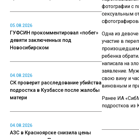
фотографии с п
сексуальным о
сфотографирова
05.08.2026
ГУФСИН прокомментировал «побег»
Одна из девоче
девяти заключенных под
участие в переп
Новосибирском
произошедшем 
ребенка обрати
написала на з
заявление. Муж
04.08.2026
свою вину и ча
СК проверит расследование убийства
виновным и при
подростка в Кузбассе после жалобы
матери
Ранее ИА «Сиб
подростков из 
04.08.2026
АЗС в Красноярске снизила цены