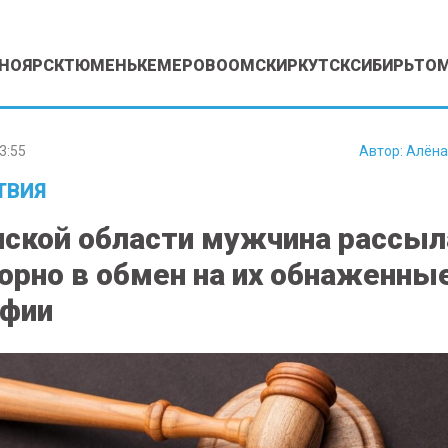
НОЯРСК
ТЮМЕНЬ
КЕМЕРОВО
ОМСК
ИРКУТСК
СИБИРЬ
ТО
3:55
Автор:
Алёна
ТВИЯ
ской области мужчина рассыл
орно в обмен на их обнаженны
афии