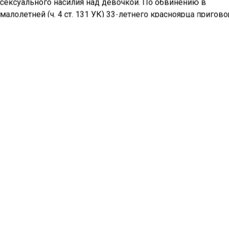
сексуального насилия над девочкой. По обвинению в
алолетней (ч. 4 ст. 131 УК) 33-летнего красноярца пригов
ии строгого режима.
елу поступило в суд еще в августе 2022 года. Приговор бы
е 2023 года, за этот промежуток времени прошло десять
 не согласилась с
иговором и продолжает
невиновности
двокат подал апелляцию
а.
я «СибМедиа» сообщало
етнего студента академии
Под Красноярском задер
гося в убийстве и
мужчину, убившего отца
16-летней девушки из
лопатой из-за замечаний
 а затем еще в одном
евушку. Курсанту грозит