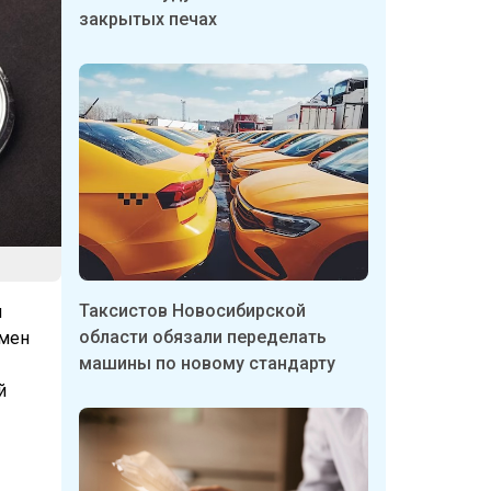
закрытых печах
Таксистов Новосибирской
л
области обязали переделать
амен
машины по новому стандарту
й