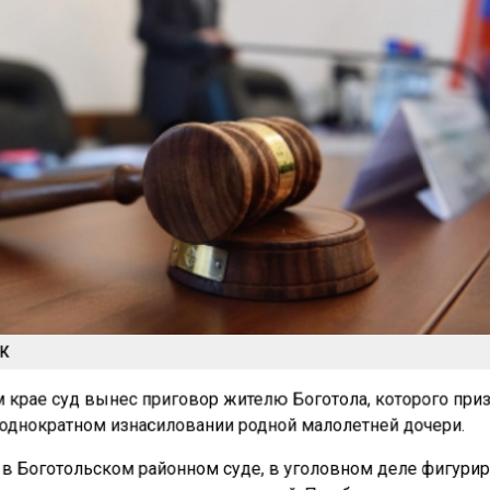
К
 крае суд вынес приговор жителю Боготола, которого при
днократном изнасиловании родной малолетней дочери.
 в Боготольском районном суде, в уголовном деле фигури