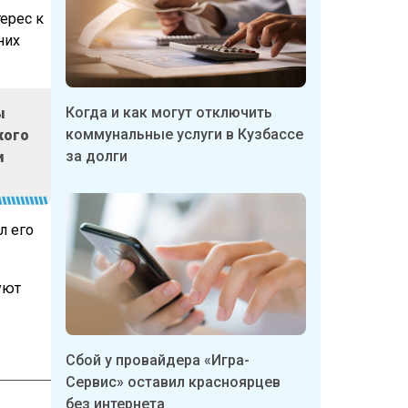
ерес к
них
Когда и как могут отключить
ы
коммунальные услуги в Кузбассе
кого
за долги
и
л его
уют
Сбой у провайдера «Игра-
Сервис» оставил красноярцев
без интернета