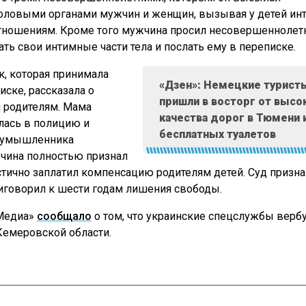
оловыми органами мужчин и женщин, вызывая у детей инт
тношениям. Кроме того мужчина просил несовершеннолет
ть свои интимные части тела и послать ему в переписке.
к, которая принимала
«Дзен»: Немецкие турист
иске, рассказала о
пришли в восторг от высо
родителям. Мама
качества дорог в Тюмени 
лась в полицию и
бесплатных туалетов
лоумышленника
чина полностью признал
стично заплатил компенсацию родителям детей. Суд призна
говорил к шести годам лишения свободы.
Медиа»
сообщало
о том, что украинские спецслужбы верб
Кемеровской области.