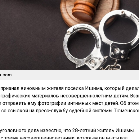
ik.com
 признал виновным жителя поселка Ишима, который дела
ографических материалов несовершеннолетним детям. Вз
 отправить ему фотографии интимных мест детей. Об этом
u со ссылкой на пресс-службу судебной системы Тюменско
уголовного дела известно, что 28-летний житель Ишимы
 с тремя несовершеннолетними, которым он высылал