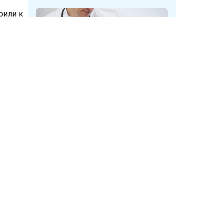
орили к
л
У мужчин в Кузбассе при
диспансеризации нашли опухоль
мочевого пузыря
жали