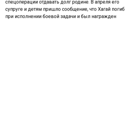
спецоперации отдавать долг родине. В апреля его
супруге и детям пришло сообщение, что Хагай погиб
при исполнении боевой задачи и был награжден
орденом Мужества посмертно.
Ранее ИА «СибМедиа»
сообщало
о том, что в Бийске
судят титулованного боксёра, нанёсшего удары
мужчине.
БУРЯТИЯ
ВЛАДИМИР ХАГАЙ
СВО
Больше актуальных новостей и эксклюзивных видео
в Телеграм-канале "СибМедиа".
Телеграм
Дзен