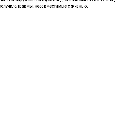
получила травмы, несовместимые с жизнью.
о на месте происшествия работали сотрудники полиции и с
ьной версии, трагедия не имеет криминального характера.
возраст женщины составлял около 40 лет.
мальчика, брошенного матерью в мусорку, готовы взять в
одробнее об этом читайте
в материале
«СибМедиа».
ьных новостей и эксклюзивных
Телеграм
ам-канале "СибМедиа".