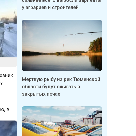
сильнее всего выросли зарплаты
у аграриев и строителей
возник
Мертвую рыбу из рек Тюменской
цу
области будут сжигать в
закрытых печах
ю, в