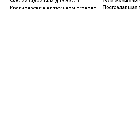
ФАС заподозрила две АЗС в
Пострадавшая 
Красноярске в картельном сговоре
Сообщается, чт
помощь.
06.08.2026
По предварител
В ДТП с внедорожником в
Известно, что 
Новосибирске погиб 27-летний
мотоциклист
Напомним, что 
300 человек. П
05.08.2026
Пропавшие в Иркутской области
летчики вышли на связь спустя двое
суток
Больше актуал
видео в Телегр
Новости СМИ2
05.08.2026