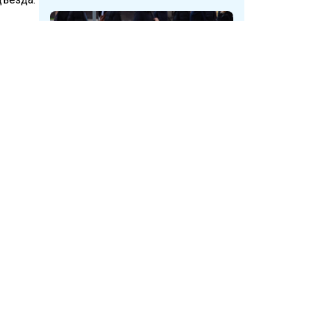
корая
 семью
Неизвестные в Кузбассе
срывают таблички с указателями
укрытий
Дзен