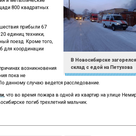
ия и металлические
щади 800 квадратных
шествия прибыли 67
 20 единиц техники,
ый поезд. Кроме того,
б для координации
В Новосибирске загорелс
склад с едой на Петухова
причинах возникновения
ния пока не
По данному случаю ведется расследование.
ли
, что во время пожара в одной из квартир на улице Неми
осибирске погиб трехлетний мальчик.