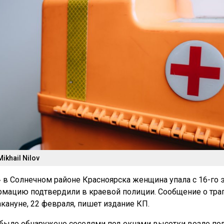
Mikhail Nilov
 в Солнечном районе Красноярска женщина упала с 16-го 
рмацию подтвердили в краевой полиции. Сообщение о тра
акануне, 22 февраля, пишет издание КП.
было обнаружено соседями под окнами высотки возле под