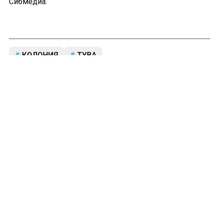
Сибмедиа.
КОЛОНИЯ
ТУВА
Больше актуальных новостей и эксклюзивных видео
в Телеграм-канале "СибМедиа".
Телеграм
Дзен
Новости СМИ2
© 2024 | Все права защищены