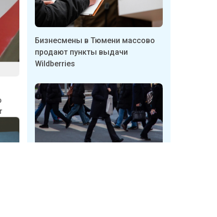
Бизнесмены в Тюмени массово
продают пункты выдачи
Wildberries
Его
ает
Неизвестные в Кузбассе
срывают таблички с указателями
укрытий