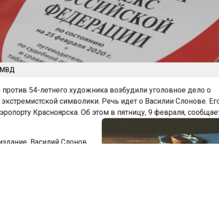
МВД
против 54-летнего художника возбудили уголовное дело о
кстремистской символики. Речь идет о Василии Слонове. 
ропорту Красноярска. Об этом в пятницу, 9 февраля, сообщ
здание, Василий Слонов
еть в Казахстан, но его
ред вылетом. Задержание
е того, как в социальных
бликовано фото детской
ки, расписанной
* («Арестантское