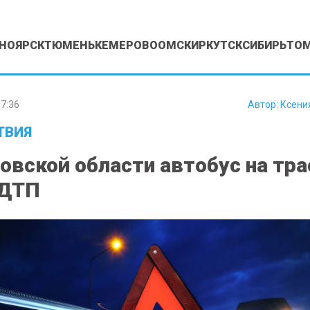
НОЯРСК
ТЮМЕНЬ
КЕМЕРОВО
ОМСК
ИРКУТСК
СИБИРЬ
ТО
7:36
Автор:
Ксени
ТВИЯ
овской области автобус на тра
 ДТП