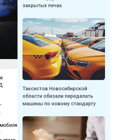
закрытых печах
е.
Д.
Таксистов Новосибирской
области обязали переделать
машины по новому стандарту
—
.
омобиля
с