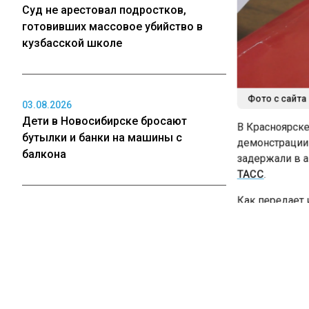
Суд не арестовал подростков,
готовивших массовое убийство в
кузбасской школе
Фото с сайта 
03.08.2026
Дети в Новосибирске бросают
В Красноярске 
бутылки и банки на машины с
демонстрации э
балкона
задержали в аэ
ТАСС
.
Как передает и
собирался вылет
03.08.2026
остановили пе
Рецензия на роман Юрия
произошло посл
Воскобойникова «Операция
сетях было опу
«Пропаганда»: Политический триллер
куклы-неваляш
на грани метафизики
символикой АУЕ