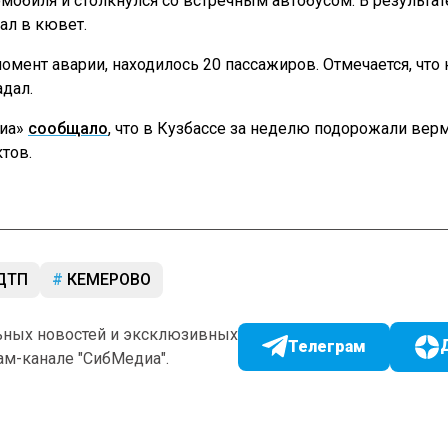
омобиля и столкнулся со встречным автобусом. В результат
ал в кювет.
момент аварии, находилось 20 пассажиров. Отмечается, что 
адал.
диа»
сообщало
, что в Кузбассе за неделю подорожали ве
тов.
ДТП
КЕМЕРОВО
ьных новостей и эксклюзивных
Телеграм
ам-канале "СибМедиа".