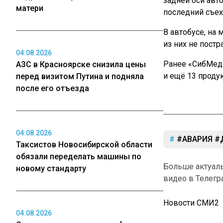
задней оси авт
матери
последний съех
В автобусе, на 
из них не постр
04.08.2026
Ранее «СибМе
АЗС в Красноярске снизила цены
и ещё 13 продук
перед визитом Путина и подняла
после его отъезда
04.08.2026
#АВАРИЯ #
Таксистов Новосибирской области
обязали переделать машины по
Больше актуал
новому стандарту
видео в Телегр
Новости СМИ2
04.08.2026