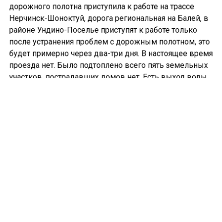
дорожного полотна приступила к работе на трассе
Нерчинск-Шоноктуй, дорога региональная на Балей, в
районе Ундино-Поселье приступят к работе только
после устранения проблем с дорожным полотном, это
будет примерно через два-три дня. В настоящее время
проезда нет. Было подтоплено всего пять земельных
участков, пострадавших домов нет. Есть выход воды,
который произошёл в подполье»,- сказал Сергей
Гальченко, глава МР «Балейский район»
Ранее сообщалось, что в
Могочинском районе
Забайкальского края начались приготовления к
эвакуации людей из затопленных в результате
дождевого паводка территорий. В регионе развернули
ряд пунктов временного размещения пострадавших
от наводнения, начался подворовый обход.