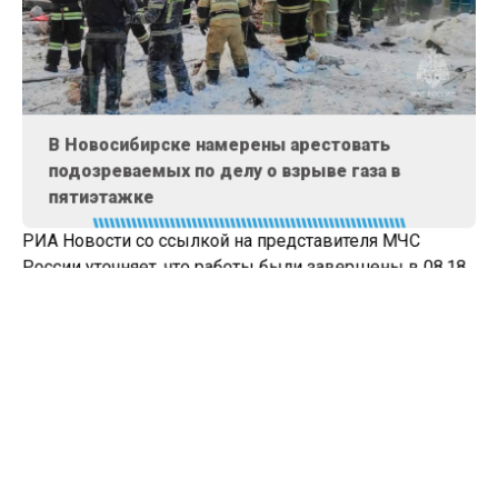
В Новосибирске намерены арестовать
подозреваемых по делу о взрыве газа в
пятиэтажке
РИА Новости со ссылкой на представителя МЧС
России уточняет, что работы были завершены в 08.18
местного времени (04.18 мск).
Утром 9 февраля в пятиэтажном жилом доме в
Новосибирске произошел взрыв бытового газа. В
результате частично обрушились два подъезда, в
которых было не менее тридцати квартир, вскоре
возник пожар.
Ранее стало известно, что министерство