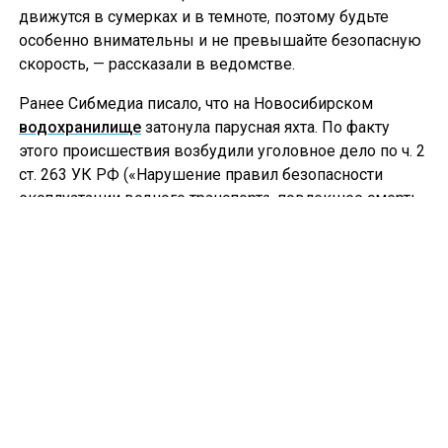
движутся в сумерках и в темноте, поэтому будьте
особенно внимательны и не превышайте безопасную
скорость, — рассказали в ведомстве.
Ранее Сибмедиа писало, что на Новосибирском
водохранилище
затонула парусная яхта. По факту
этого происшествия возбудили уголовное дело по ч. 2
ст. 263 УК РФ («Нарушение правил безопасности
эксплуатации водного транспорта, повлекшее смерть
человека»). Согласно информации Восточного
межрегионального следственного управления на
транспорте СКР, происшествие с яхтой «Либерти»
произошло вечером в субботу.
АЧИНСК
ДТП
ЛОСЬ