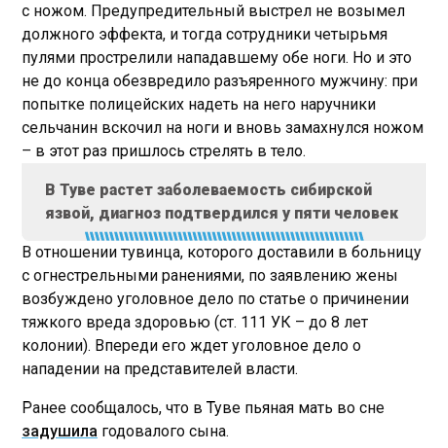
с ножом. Предупредительный выстрел не возымел
должного эффекта, и тогда сотрудники четырьмя
пулями прострелили нападавшему обе ноги. Но и это
не до конца обезвредило разъяренного мужчину: при
попытке полицейских надеть на него наручники
сельчанин вскочил на ноги и вновь замахнулся ножом
– в этот раз пришлось стрелять в тело.
В Туве растет заболеваемость сибирской
язвой, диагноз подтвердился у пяти человек
В отношении тувинца, которого доставили в больницу
с огнестрельными ранениями, по заявлению жены
возбуждено уголовное дело по статье о причинении
тяжкого вреда здоровью (ст. 111 УК – до 8 лет
колонии). Впереди его ждет уголовное дело о
нападении на представителей власти.
Ранее сообщалось, что в Туве пьяная мать во сне
задушила
годовалого сына.