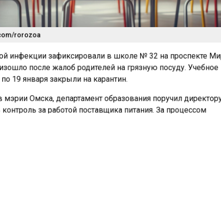
com/rorozoa
й инфекции зафиксировали в школе № 32 на проспекте М
изошло после жалоб родителей на грязную посуду. Учебное
по 19 января закрыли на карантин.
 мэрии Омска, департамент образования поручил директор
контроль за работой поставщика питания. За процессом
пищи теперь следят как сотрудники столовой, так и предст
комитета, пишет «
Город55
».
 учеников младших классов пожаловались на грязную пос
о еды в школьной столовой. После публикации жалоб в С
р начал проверку. В ведомстве уже заявили о признаках
тарного законодательства. В случае подтверждения нару
соответствующие меры.
полностью сгорел автобус
. В момент ЧП в салоне находи