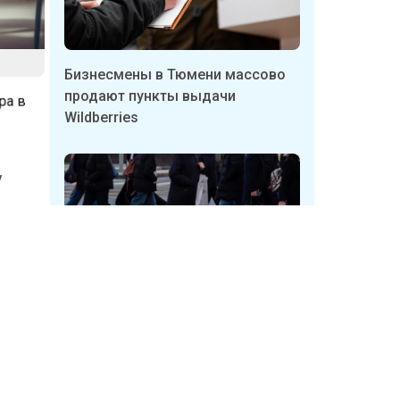
Бизнесмены в Тюмени массово
продают пункты выдачи
ира в
Wildberries
у
авители
уду и
МИ
Неизвестные в Кузбассе
шений
срывают таблички с указателями
укрытий
лись