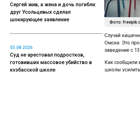
Сергей жив, а жена и дочь погибли:
друг Усольцевых сделал
шокирующее заявление
Фото: freepik.
Случай кишечно
Омске. Это про
03.08.2026
заведение с 13 
Суд не арестовал подростков,
готовивших массовое убийство в
Как сообщили в
кузбасской школе
школы усилить 
приготовления 
родительского 
Ранее родители
03.08.2026
низкое качеств
Дети в Новосибирске бросают
Роспотребнадзо
бутылки и банки на машины с
нарушений сани
балкона
будут приняты 
Ранее в Омске