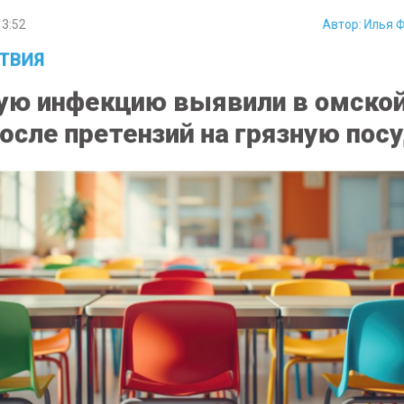
3:52
Автор:
Илья 
ТВИЯ
ю инфекцию выявили в омско
осле претензий на грязную пос