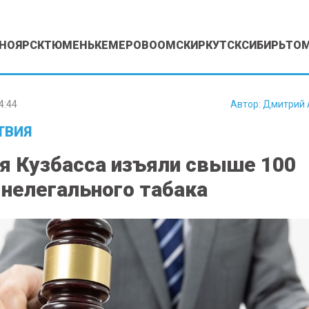
НОЯРСК
ТЮМЕНЬ
КЕМЕРОВО
ОМСК
ИРКУТСК
СИБИРЬ
ТО
4:44
Автор:
Дмитрий 
ТВИЯ
я Кузбасса изъяли свыше 100
 нелегального табака