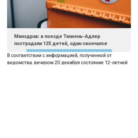
Минздрав: в поезде Тюмень-Адлер
пострадали 125 детей, один скончался
В соответствии с информацией, полученной от
ведомства, вечером 20 декабря состояние 12-летней
школьницы ухудшилось. Ей пытались помочь
сопровождающие медики. Однако, несмотря на их
усилия, девочка умерла по неустановленным пока
причинам.
В ночь на 21 декабря в Саратовской области были
зарегистрированы аналогичные симптомы у десятков
детей. По предварительным данным, около 40
человек заразились инфекцией.