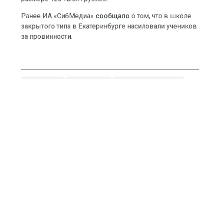
размере 120 тысяч рублей.
Ранее ИА «СибМедиа»
сообщало
о том, что в школе
закрытого типа в Екатеринбурге насиловали учеников
за провинности.
КРЕДИТ
КУЗБАСС
МЕЖДУРЕЧЕНСК
ШТРАФ
Больше актуальных новостей и эксклюзивных видео
в Телеграм-канале "СибМедиа".
Телеграм
Дзен