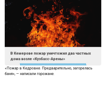
В Кемерове пожар уничтожил два частных
дома возле «Кузбасс-Арены»
«Пожар в Кедровке. Предварительно, загорелась
баня», — написали горожане.
Прибывшие по адресу специалисты заметили
охваченную огнем баню. В тушении были
задействованы 10 человек и две единицы техники.
Пожар в одноэтажном здании удалось потушить в