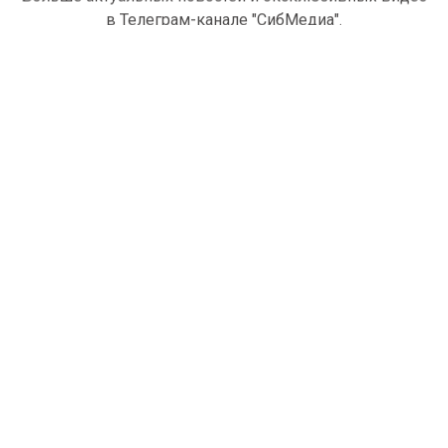
в Телеграм-канале "СибМедиа".
Телеграм
Дзен
Новости СМИ2
© 2024 | Все права защищены
ПОЛИТИКА
ОБЩЕСТВО
ЭКОНОМИКА
ПРОИСШЕСТВИЯ
КУЛЬТУРА
СПОРТ
ТОМСК
НОВОСТИ КОМПАНИИ
Главный редактор: Мечишев Иван Игоревич.