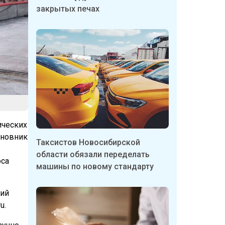
закрытых печах
ических
иновник
Таксистов Новосибирской
области обязали переделать
оса
машины по новому стандарту
ций
u.