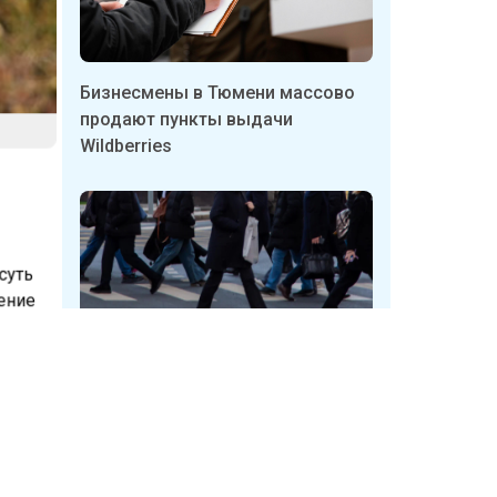
Бизнесмены в Тюмени массово
продают пункты выдачи
Wildberries
 суть
нение
ока
ение.
Неизвестные в Кузбассе
срывают таблички с указателями
е
укрытий
орм: на
опало,