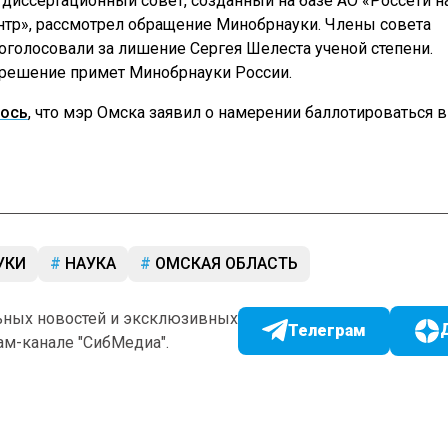
 диссертационный совет, созданный на базе АО «Россети н
нтр», рассмотрел обращение Минобрнауки. Члены совета
оголосовали за лишение Сергея Шелеста ученой степени.
 решение примет Минобрнауки России.
ось
, что мэр Омска заявил о намерении баллотироваться в
УКИ
НАУКА
ОМСКАЯ ОБЛАСТЬ
ьных новостей и эксклюзивных
Телеграм
ам-канале "СибМедиа".