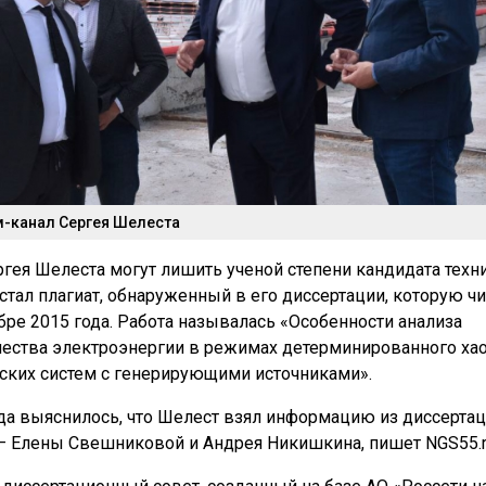
м-канал Сергея Шелеста
гея Шелеста могут лишить ученой степени кандидата техн
 стал плагиат, обнаруженный в его диссертации, которую ч
бре 2015 года. Работа называлась «Особенности анализа
чества электроэнергии в режимах детерминированного ха
ских систем с генерирующими источниками».
ода выяснилось, что Шелест взял информацию из диссерта
— Елены Свешниковой и Андрея Никишкина, пишет NGS55.r