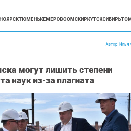
НОЯРСК
ТЮМЕНЬ
КЕМЕРОВО
ОМСК
ИРКУТСК
СИБИРЬ
ТО
6
Автор:
Илья 
ска могут лишить степени
та наук из-за плагиата