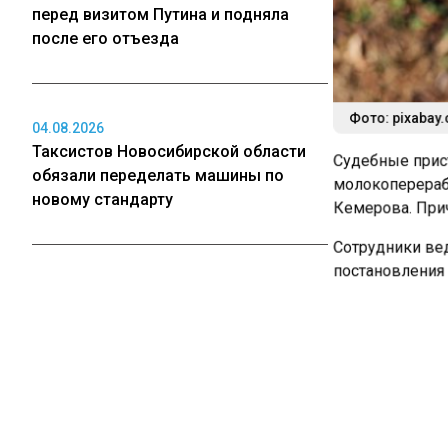
перед визитом Путина и подняла
после его отъезда
Фото: pixabay
04.08.2026
Таксистов Новосибирской области
Судебные прист
обязали переделать машины по
молокоперераб
новому стандарту
Кемерова. Прич
Сотрудники вед
постановления 
04.08.2026
суда.
Стали известны самые дефицитные
Деятельность ор
профессии в Томской области
приставы будут
Ранее суд в Ке
Grelka в Шерег
04.08.2026
кухне смешивал