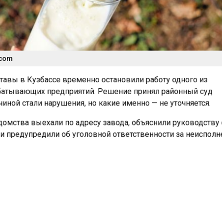
.com
авы в Кузбассе временно остановили работу одного из
атывающих предприятий. Решение принял районный суд
иной стали нарушения, но какие именно — не уточняется.
омства выехали по адресу завода, объяснили руководству
и предупредили об уголовной ответственности за неиспол
ганизации приостановлена на 30 суток. В течение этого ср
 приходить с проверками и смотреть, как исполняется реш
меровской области
ограничил свободу
управляющему каф
еше на три месяца. Причиной стали нарушения санитарных н
и сырье с готовкой, вода была грязной, мусор лежал где п