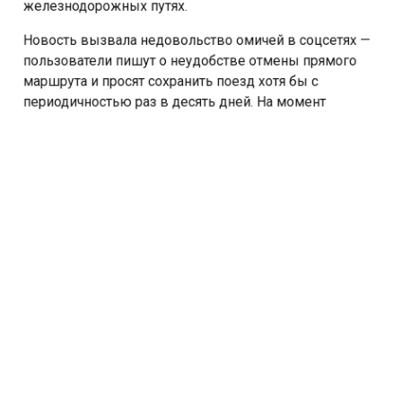
железнодорожных путях.
Новость вызвала недовольство омичей в соцсетях —
пользователи пишут о неудобстве отмены прямого
маршрута и просят сохранить поезд хотя бы с
периодичностью раз в десять дней. На момент
публикации официальный ответ перевозчика на эти
просьбы не поступил.
Отметим, что поезд Омск — Симферополь
традиционно пользуется высоким спросом. Даже в
конце июля, несмотря на сложности с графиком,
билеты на рейсы раскупались почти полностью.
Ранее СибМедиа
сообщало
, что с октября запустят
прямой рейс из Омска в Улан-Удэ.